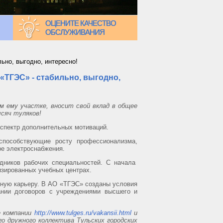
ОЦЕНИТЕ КАЧЕСТВО
ОБСЛУЖИВАНИЯ
ьно, выгодно, интересно!
«ТГЭС» - стабильно, выгодно,
м ему участке, вносит свой вклад в общее
сяч туляков!
спектр дополнительных мотиваций.
способствующие росту профессионализма,
е электроснабжения.
дников рабочих специальностей. С начала
изированных учебных центрах.
ную карьеру. В АО «ТГЭС» созданы условия
ании договоров с учреждениями высшего и
е компании
http://www.tulges.ru/vakansii.html
и
о дружного коллектива Тульских городских