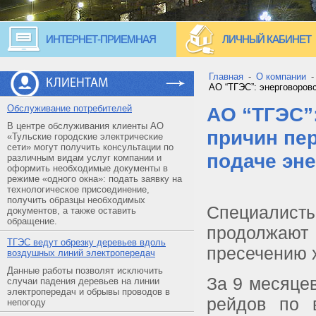
ИНТЕРНЕТ-ПРИЕМНАЯ
ЛИЧНЫЙ КАБИНЕТ
Главная
-
О компании
КЛИЕНТАМ
АО “ТГЭС”: энерговоровс
Обслуживание потребителей
АО “ТГЭС”
В центре обслуживания клиенты АО
причин пе
«Тульские городские электрические
сети» могут получить консультации по
подаче эн
различным видам услуг компании и
оформить необходимые документы в
режиме «одного окна»: подать заявку на
технологическое присоединение,
получить образцы необходимых
Специалисты
документов, а также оставить
обращение.
продолж
ТГЭС ведут обрезку деревьев вдоль
пресечению 
воздушных линий электропередач
Данные работы позволят исключить
За 9 месяце
случаи падения деревьев на линии
электропередач и обрывы проводов в
рейдов по 
непогоду