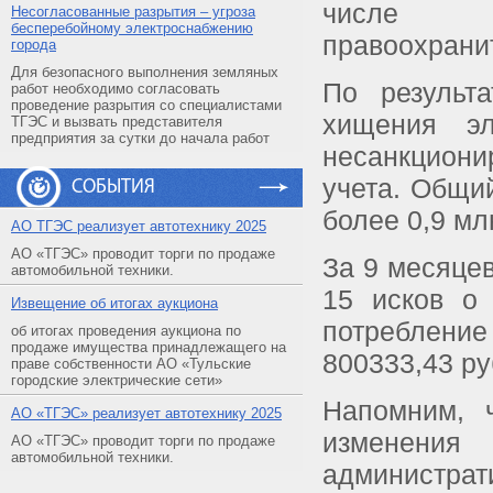
числе с
Несогласованные разрытия – угроза
бесперебойному электроснабжению
правоохрани
города
Для безопасного выполнения земляных
По результ
работ необходимо согласовать
проведение разрытия со специалистами
хищения э
ТГЭС и вызвать представителя
предприятия за сутки до начала работ
несанкциони
учета. Общи
СОБЫТИЯ
более 0,9 млн
АO ТГЭС реализует автотехнику 2025
АО «ТГЭС» проводит торги по продаже
За 9 месяце
автомобильной техники.
15 исков о 
Извещение об итогах аукциона
потребление
об итогах проведения аукциона по
продаже имущества принадлежащего на
800333,43 ру
праве собственности АО «Тульские
городские электрические сети»
Напомним, 
АO «ТГЭС» реализует автотехнику 2025
изменени
АО «ТГЭС» проводит торги по продаже
автомобильной техники.
администра