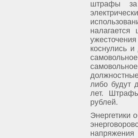
штрафы за
электрическ
использован
налагается
ужесточени
коснулись и 
самовольное
самовольное
должностные
либо будут 
лет. Штраф
рублей.
Энергетики о
энерговоров
напряжения