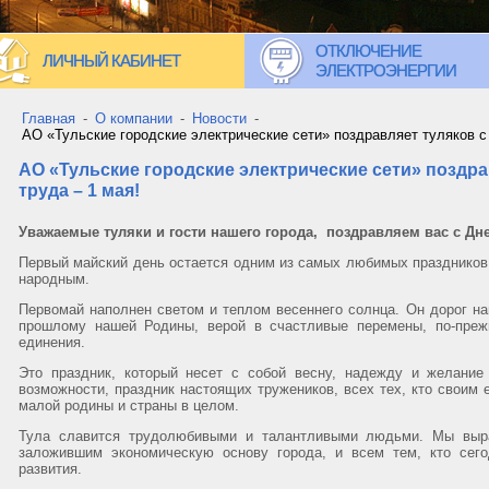
ОТКЛЮЧЕНИЕ
ЛИЧНЫЙ КАБИНЕТ
ЭЛЕКТРОЭНЕРГИИ
Главная
-
О компании
-
Новости
-
АО «Тульские городские электрические сети» поздравляет туляков с
АО «Тульские городские электрические сети» поздра
труда – 1 мая!
Уважаемые туляки и гости нашего города, поздравляем вас с Дне
Первый майский день остается одним из самых любимых праздников 
народным.
Первомай наполнен светом и теплом весеннего солнца. Он дорог н
прошлому нашей Родины, верой в счастливые перемены, по-преж
единения.
Это праздник, который несет с собой весну, надежду и желание
возможности, праздник настоящих тружеников, всех тех, кто свои
малой родины и страны в целом.
Тула славится трудолюбивыми и талантливыми людьми. Мы выра
заложившим экономическую основу города, и всем тем, кто сего
развития.