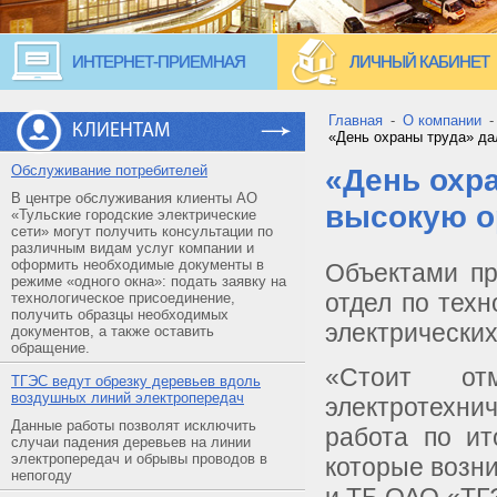
ИНТЕРНЕТ-ПРИЕМНАЯ
ЛИЧНЫЙ КАБИНЕТ
Главная
-
О компании
КЛИЕНТАМ
«День охраны труда» да
Обслуживание потребителей
«День охра
В центре обслуживания клиенты АО
высокую о
«Тульские городские электрические
сети» могут получить консультации по
различным видам услуг компании и
оформить необходимые документы в
Объектами пр
режиме «одного окна»: подать заявку на
отдел по тех
технологическое присоединение,
получить образцы необходимых
электрических
документов, а также оставить
обращение.
«Стоит от
ТГЭС ведут обрезку деревьев вдоль
воздушных линий электропередач
электротехн
Данные работы позволят исключить
работа по ит
случаи падения деревьев на линии
электропередач и обрывы проводов в
которые возн
непогоду