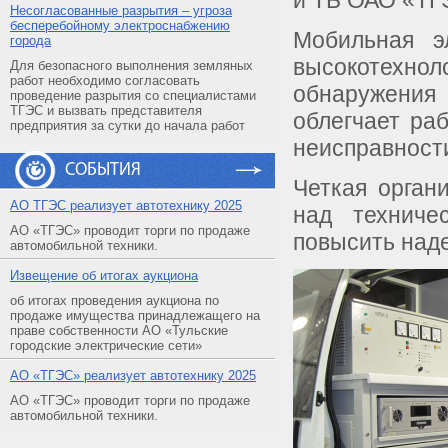
и ТБ ОАО «ТГ
Несогласованные разрытия – угроза
бесперебойному электроснабжению
Мобильная эл
города
высокотехнол
Для безопасного выполнения земляных
работ необходимо согласовать
обнаружени
проведение разрытия со специалистами
ТГЭС и вызвать представителя
облегчает ра
предприятия за сутки до начала работ
неисправност
СОБЫТИЯ
Четкая орган
АO ТГЭС реализует автотехнику 2025
над техниче
АО «ТГЭС» проводит торги по продаже
повысить над
автомобильной техники.
Извещение об итогах аукциона
об итогах проведения аукциона по
продаже имущества принадлежащего на
праве собственности АО «Тульские
городские электрические сети»
АO «ТГЭС» реализует автотехнику 2025
АО «ТГЭС» проводит торги по продаже
автомобильной техники.